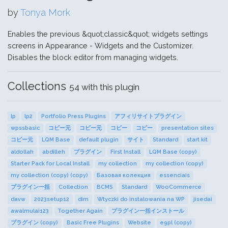
by
Tonya Mork
Enables the previous &quot;classic&quot; widgets settings
screens in Appearance - Widgets and the Customizer.
Disables the block editor from managing widgets.
Collections
54 with this plugin
lp
lp2
Portfolio Press Plugins
アフィリサイトプラグイン
wpssbasic
コピー元
コピー元
コピー
コピー
presentation sites
コピー元
LQM Base
default plugin
サイト
Standard
start kit
aldollah
abdilleh
プラグイン
First Install
LQM Base (copy)
Starter Pack for Local Install
my collection
my collection (copy)
my collection (copy) (copy)
Базовая колекция
essenciais
プラグイン一括
Collection
BCMS
Standard
WooCommerce
davw
2023setup12
dim
Wtyczki do instalowania na WP
jisedai
awalmulai123
Together Again
プラグイン一括インストール
プラグイン (copy)
Basic Free Plugins
Website
e9pl (copy)