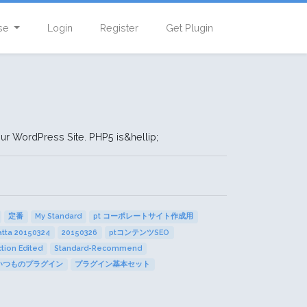
se
Login
Register
Get Plugin
r WordPress Site. PHP5 is&hellip;
定番
My Standard
pt コーポレートサイト作成用
tta 20150324
20150326
ptコンテンツSEO
tion Edited
Standard-Recommend
いつものプラグイン
プラグイン基本セット