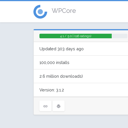
WPCore
4.1 / 5.0 | (116 ratings)
Updated 303 days ago
100,000 installs
2.6 million downloads)
Version: 3.1.2