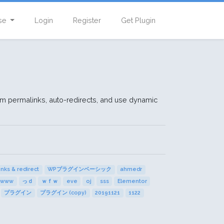
se
Login
Register
Get Plugin
om permalinks, auto-redirects, and use dynamic
nks & redirect
WPプラグインベーシック
ahmedr
wwww
っｄ
ｗｆｗ
eve
oj
sss
Elementor
プラグイン
プラグイン (copy)
20191121
1122