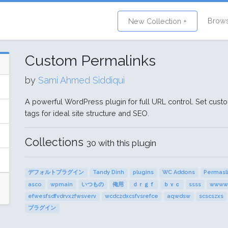
Brow
New Collection +
Custom Permalinks
by
Sami Ahmed Siddiqui
A powerful WordPress plugin for full URL control. Set cust
tags for ideal site structure and SEO.
Collections
30 with this plugin
デフォルトプラグイン
Tandy Dinh
plugins
WC Addons
Permasli
asco
wpmain
いつもの
俺用
ｄｒｇｆ
ｂｖｃ
ssss
www
efwesfsdfvdrvxzfwsverv
wcdczdxcsfvsrefce
aqwdsw
scscszxs
プラグイン