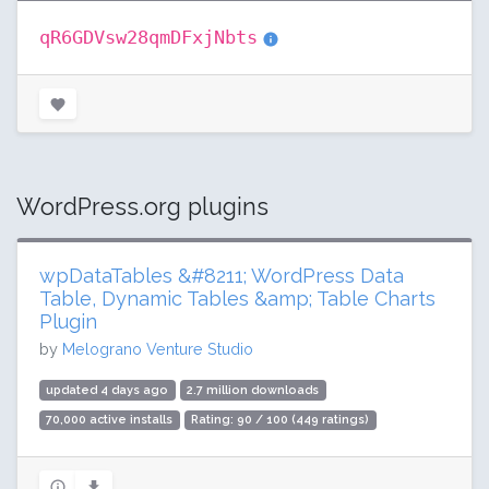
qR6GDVsw28qmDFxjNbts
WordPress.org plugins
wpDataTables &#8211; WordPress Data
Table, Dynamic Tables &amp; Table Charts
Plugin
by
Melograno Venture Studio
updated 4 days ago
2.7 million downloads
70,000 active installs
Rating: 90 / 100 (449 ratings)