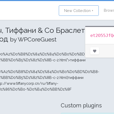
Brow
New Collection +
, Тиффани & Co Браслеты ,
et2O55JfQ
ход
by WPCoreGuest
n/ru/%D0%A2%D0%B8%D1%84%D1%84%D0%B0%D0%BD%D0%B8-
BB%D0%B5%D1%82%D1%8B-c-2.html">тиффани
/ru/%D0%A2%D0%B8%D1%84%D1%84%D0%B0%D0%BD%D0%B8-
BB%D0%B5%D1%82%D1%8B-c-2.html]тиффани
tp://www.tiffanycorp.cn/ru/tiffany-
1%86%D0%B0-%D0%B4%D0%BB%D1%8F
Custom plugins