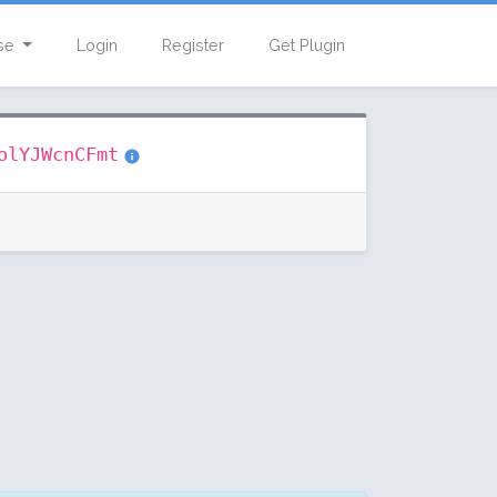
se
Login
Register
Get Plugin
olYJWcnCFmt