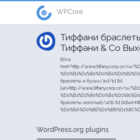
WPCore
Тиффани браслеты
Тиффани & Co Вы
[b]<a
href="http://www.tiffanycorp.c
%D0%B1%D1%80%D0%B0%D1%81%D0%
браслеты и бусы</a>[/b] [b]
[url=http://www.tiffanycorp.cn
%D0%B1%D1%80%D0%B0%D1%81%D0%
браслеты золотые[/url][/b] [b][url=ht
%D0%BA%D0%BE%D0%BB%D1%8C%D
WordPress.org plugins