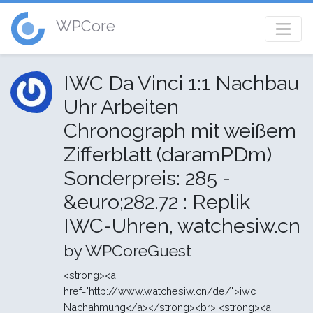
WPCore
IWC Da Vinci 1:1 Nachbau
Uhr Arbeiten
Chronograph mit weißem
Zifferblatt (daramPDm)
Sonderpreis: 285 -
&euro;282.72 : Replik
IWC-Uhren, watchesiw.cn
by WPCoreGuest
<strong><a
href="http://www.watchesiw.cn/de/">iwc
Nachahmung</a></strong><br> <strong><a