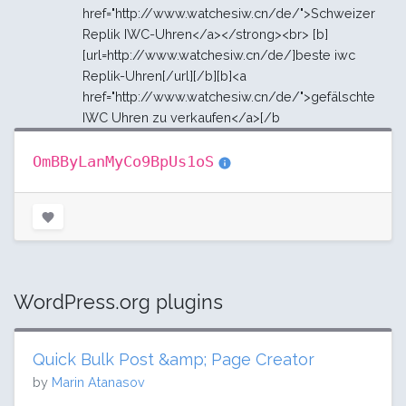
href="http://www.watchesiw.cn/de/">Schweizer
Replik IWC-Uhren</a></strong><br> [b]
[url=http://www.watchesiw.cn/de/]beste iwc
Replik-Uhren[/url][/b][b]<a
href="http://www.watchesiw.cn/de/">gefälschte
IWC Uhren zu verkaufen</a>[/b
OmBByLanMyCo9BpUs1oS
WordPress.org plugins
Quick Bulk Post &amp; Page Creator
by
Marin Atanasov